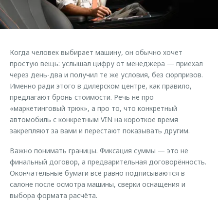
Страхование
Руководства по эксплуатации
Обратная связь
Кредитный калькулятор
Клиентская поддержка
Аксессуары
O&J Автоклуб
Когда человек выбирает машину, он обычно хочет
Одежда и сувениры
Клуб владельцев OMODA
простую вещь: услышал цифру от менеджера — приехал
Оригинальные аксессуары
Приложение O&J
через день-два и получил те же условия, без сюрпризов.
Именно ради этого в дилерском центре, как правило,
Запчасти
Аксессуары
предлагают бронь стоимости. Речь не про
«маркетинговый трюк», а про то, что конкретный
Трейд-ин
Одежда и сувениры
автомобиль с конкретным VIN на короткое время
Калькулятор трейд-ин
Оригинальные аксессуары
закрепляют за вами и перестают показывать другим.
Запчасти
Важно понимать границы. Фиксация суммы — это не
финальный договор, а предварительная договорённость.
Окончательные бумаги всё равно подписываются в
салоне после осмотра машины, сверки оснащения и
выбора формата расчёта.