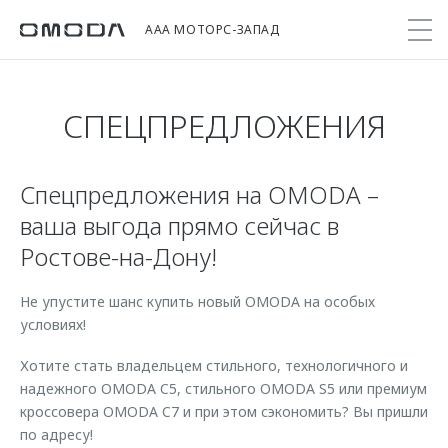
ААА МОТОРС-ЗАПАД
СПЕЦПРЕДЛОЖЕНИЯ
Покупателям
Мир OMODA
Владельцам
Модели
Спецпредложения на OMODA –
C5
Выбор и покупка
Сервис
О бренде
ваша выгода прямо сейчас в
от 2 299 000 ₽*
Сравнить комплектации
Записаться на сервис
Новости
Ростове-на-Дону!
Записаться на тест-драйв
Кузовной ремонт
Онлайн-сервисы
C7
Cпецпредложения
Сервисные акции
Не упустите шанс купить новый OMODA на особых
Приложение O&J
от 2 739 000 ₽*
Прайс-листы
условиях!
Поддержка
Клуб владельцев OMODA
OMODA Лизинг
Хотите стать владельцем стильного, технологичного и
Помощь на дороге
Бренд JAECOO
надежного OMODA C5, стильного OMODA S5 или премиум
Кредит и страхование
Гарантия
кроссовера OMODA C7 и при этом сэкономить? Вы пришли
Правовая информация
Кредитные программы
Дополнительная техническая поддержка
по адресу!