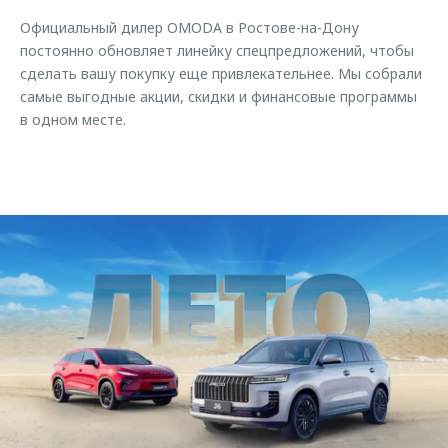
Страхование
Руководства по эксплуатации
Обратная связь
Официальный дилер OMODA в Ростове-на-Дону
Кредитный калькулятор
Клиентская поддержка
постоянно обновляет линейку спецпредложений, чтобы
сделать вашу покупку еще привлекательнее. Мы собрали
Аксессуары
O&J Автоклуб
самые выгодные акции, скидки и финансовые программы
в одном месте.
Одежда и сувениры
Клуб владельцев OMODA
Оригинальные аксессуары
Приложение O&J
Запчасти
Аксессуары
Трейд-ин
Одежда и сувениры
Калькулятор трейд-ин
Оригинальные аксессуары
Запчасти